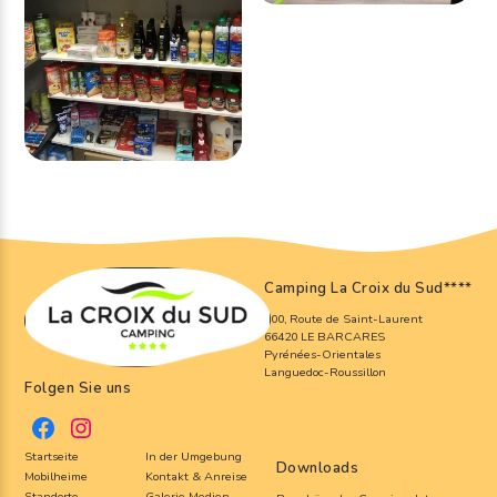
Camping La Croix du Sud
****
800, Route de Saint-Laurent
66420 LE BARCARES
Pyrénées-Orientales
Languedoc-Roussillon
Folgen Sie uns
Startseite
In der Umgebung
Downloads
Mobilheime
Kontakt & Anreise
Standorte
Galerie Medien