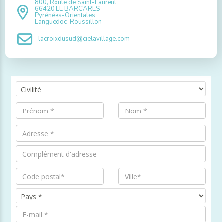
800, Route de Saint-Laurent
66420 LE BARCARES
Pyrénées-Orientales
Languedoc-Roussillon
lacroixdusud@cielavillage.com