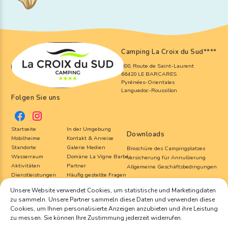
Camping La Croix du Sud
****
800, Route de Saint-Laurent
66420 LE BARCARES
Pyrénées-Orientales
Languedoc-Roussillon
Folgen Sie uns
Startseite
In der Umgebung
Downloads
Mobilheime
Kontakt & Anreise
Standorte
Galerie Medien
Broschüre des Campingplatzes
Wasserraum
Domäne La Vigne Barbé
Versicherung für Annullierung
Aktivitäten
Partner
Allgemeine Geschäftsbedingungen
Dienstleistungen
Häufig gestellte Fragen
Unsere Website verwendet Cookies, um statistische und Marketingdaten
zu sammeln. Unsere Partner sammeln diese Daten und verwenden diese
©Copyright 2022
Camping La Croix du Sud
| Tous droits réservés – Reproduction
interdite | Réalisation :
Francecom
, Agence digitale
Cookies, um Ihnen personalisierte Anzeigen anzubieten und ihre Leistung
Rechtliche Hinweise
Cookie-Richtlinie (EU)
Datenschutz und persönliche Daten
zu messen. Sie können Ihre Zustimmung jederzeit widerrufen.
Français
English
Español
Nederlands
Deutsch