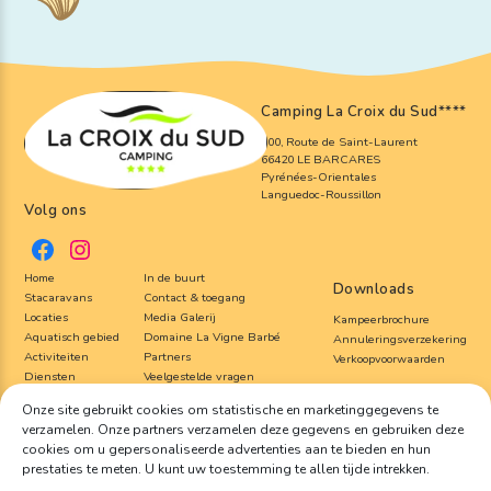
Camping La Croix du Sud
****
800, Route de Saint-Laurent
66420 LE BARCARES
Pyrénées-Orientales
Languedoc-Roussillon
Volg ons
Home
In de buurt
Downloads
Stacaravans
Contact & toegang
Locaties
Media Galerij
Kampeerbrochure
Aquatisch gebied
Domaine La Vigne Barbé
Annuleringsverzekering
Activiteiten
Partners
Verkoopvoorwaarden
Diensten
Veelgestelde vragen
Onze site gebruikt cookies om statistische en marketinggegevens te
verzamelen. Onze partners verzamelen deze gegevens en gebruiken deze
©Copyright 2022
Camping La Croix du Sud
| Tous droits réservés – Reproduction
interdite | Réalisation :
Francecom
, Agence digitale
cookies om u gepersonaliseerde advertenties aan te bieden en hun
Juridische informatie
Cookiebeleid (EU)
Vertrouwelijkheid en persoonlijke gegevens
prestaties te meten. U kunt uw toestemming te allen tijde intrekken.
Français
English
Español
Nederlands
Deutsch