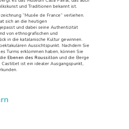
bergt es das Museum Casa Pairal, das auch
lkskunst und Traditionen bekannt ist.
zeichnung “Musée de France” verliehen.
t sich an die heutigen
epasst und dabei seine Authentizität
nd von ethnografischen und
ick in die katalanische Kultur gewinnen.
pektakulären Aussichtspunkt. Nachdem Sie
 des Turms erklommen haben, können Sie
 die
Ebenen des Roussillon
und die Berge
astillet ist ein idealer Ausgangspunkt,
erkunden.
ern