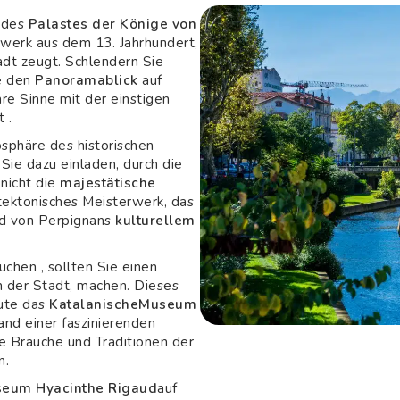
h des
Palastes der Könige von
werk aus dem 13. Jahrhundert,
adt zeugt. Schlendern Sie
ie den
Panoramablick
auf
re Sinne mit der einstigen
t .
sphäre des historischen
 Sie dazu einladen, durch die
 nicht die
majestätische
hitektonisches Meisterwerk, das
nd von Perpignans
kulturellem
uchen , sollten Sie einen
 der Stadt, machen. Dieses
ute das
KatalanischeMuseum
and einer faszinierenden
 Bräuche und Traditionen der
n.
eum Hyacinthe Rigaud
auf