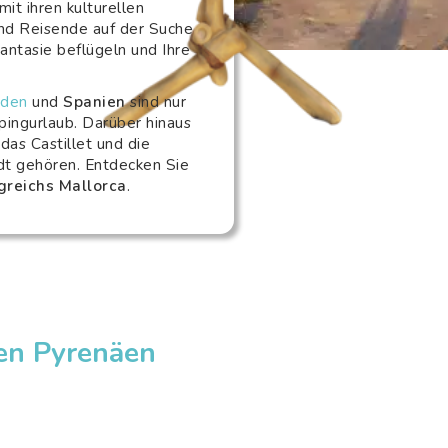
it ihren kulturellen
nd Reisende auf der Suche
Fantasie beflügeln und Ihre
nden
und
Spanien
sind nur
mpingurlaub. Darüber hinaus
das Castillet und die
dt gehören. Entdecken Sie
greichs Mallorca
.
hen Pyrenäen