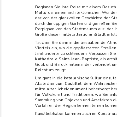
Beginnen Sie Ihre Reise mit einem Besuc
Mallorca
, einem architektonischen Wunder
das von der glanzvollen Geschichte der St
durch die üppigen Gärten und genießen S
Perpignan von den Stadtmauern aus, der Ih
Größe dieser
mittelalterlichenStadt
erfüll
Tauchen Sie dann in die bezaubernde Atmo
Viertels ein, wo die gepflasterten Straßen
Jahrhunderte zu schlendern. Verpassen Sie
Kathedrale Saint-Jean-Baptiste
, ein arc
Gotik und Barock miteinander verbindet u
Reichtum
zeugt.
Um ganz in die
katalanischeKultur
einzuta
Abstecher zum
Castillet
, dem Wahrzeichen
mittelalterlicheMonument
beherbergt he
für
Volkskunst und Traditionen, wo Sie anh
Sammlung von Objekten und Artefakten die
Vorfahren der Region kennen lernen könne
Kunstliebhaber kommen auch im
Kunstmus