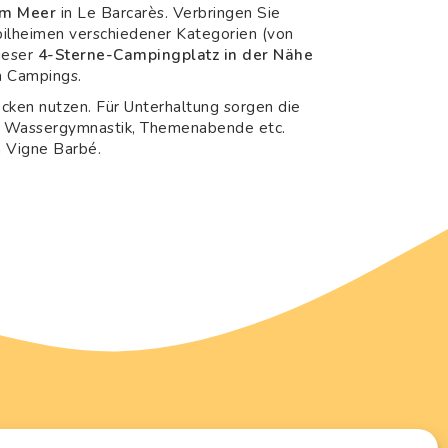
am Meer
in Le Barcarès. Verbringen Sie
obilheimen verschiedener Kategorien (von
ieser
4-Sterne-Campingplatz in der Nähe
n Campings.
ken nutzen. Für Unterhaltung sorgen die
re, Wassergymnastik, Themenabende etc.
a Vigne Barbé.
Downloads
n der Umgebung