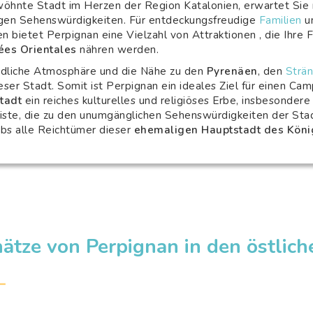
wöhnte Stadt im Herzen der Region Katalonien, erwartet Sie m
gen Sehenswürdigkeiten. Für entdeckungsfreudige
Familien
u
en bietet Perpignan eine Vielzahl von Attraktionen , die Ihre 
ées Orientales
nähren werden.
undliche Atmosphäre und die Nähe zu den
Pyrenäen
, den
Strä
ieser Stadt. Somit ist Perpignan ein ideales Ziel für einen Ca
tadt
ein reiches kulturelles und religiöses Erbe, insbesondere 
iste, die zu den unumgänglichen Sehenswürdigkeiten der Sta
bs alle Reichtümer dieser
ehemaligen Hauptstadt des Köni
hätze von Perpignan in den östlic