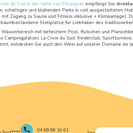
roix du Sud in der Nähe von Perpignan
empfängt Sie
direkt
gen, schattigen und blühenden Parks in voll ausgestatteten M
e mit Zugang zu Sauna und Fitness inklusive + Klimaanlage). D
 baumbestandene Stellplätze für Liebhaber des traditionelle
 Wasserbereich mit beheiztem Pool, Rutschen und Planschbec
es Campingplatzes La Croix du Sud: Kinderclub, Sportturnie
ernt, entdecken Sie auch den Wein auf unserer Domaine de l
04 68 86 16 61
u Sud
****
Startseite
I