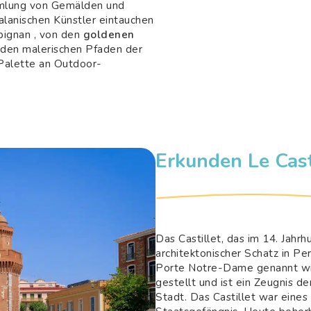
mmlung von Gemälden und
talanischen Künstler eintauchen
pignan , von den
goldenen
u den malerischen Pfaden der
e Palette an Outdoor-
Erkunden Le Cast
Das Castillet, das im 14. Jahrh
architektonischer Schatz in Pe
Porte Notre-Dame genannt wi
gestellt und ist ein Zeugnis d
Stadt. Das Castillet war eines