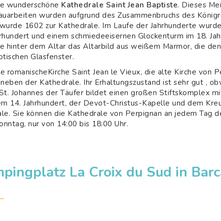
ie wunderschöne
Kathedrale Saint Jean Baptiste
. Dieses Me
Bauarbeiten wurden aufgrund des Zusammenbruchs des Königr
e wurde 1602 zur Kathedrale. Im Laufe der Jahrhunderte wurd
rhundert und einem schmiedeeisernen Glockenturm im 18. Jah
Sie hinter dem Altar das Altarbild aus weißem Marmor, die d
otischen Glasfenster.
ie romanischeKirche Saint Jean le Vieux, die alte Kirche von P
neben der Kathedrale. Ihr Erhaltungszustand ist sehr gut , o
t. Johannes der Täufer bildet einen großen Stiftskomplex mit
dem 14. Jahrhundert, der Devot-Christus-Kapelle und dem Kr
drale. Sie können die Kathedrale von Perpignan an jedem Tag
onntag, nur von 14:00 bis 18:00 Uhr.
pingplatz La Croix du Sud in Barc