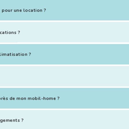
 pour une location ?
cations ?
limatisation ?
 près de mon mobil-home ?
rgements ?