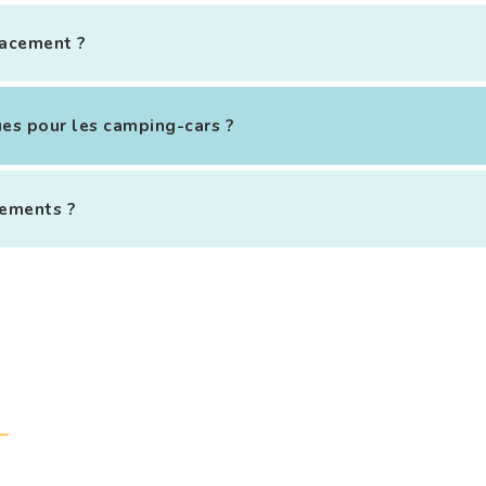
lacement ?
ues pour les camping-cars ?
ements ?