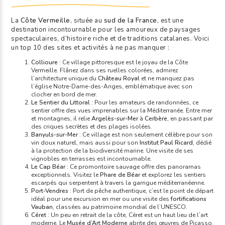
La
Côte Vermeille
, située au
sud de la France
, est une
destination incontournable pour les amoureux de paysages
spectaculaires, d’histoire riche et de traditions catalanes. Voici
un top 10 des sites et activités à ne pas manquer :
Collioure
: Ce village pittoresque est le joyau de la Côte
Vermeille. Flânez dans ses ruelles colorées, admirez
l’architecture unique du
Château Royal
et ne manquez pas
l’église Notre-Dame-des-Anges, emblématique avec son
clocher en bord de mer.
Le Sentier du Littoral
: Pour les amateurs de randonnées, ce
sentier offre des vues imprenables sur la Méditerranée. Entre mer
et montagnes, il relie
Argelès-sur-Mer
à
Cerbère
, en passant par
des criques secrètes et des plages isolées.
Banyuls-sur-Mer
: Ce village est non seulement célèbre pour son
vin doux naturel, mais aussi pour son
Institut Paul Ricard
, dédié
à la protection de la biodiversité marine. Une visite de ses
vignobles en terrasses est incontournable.
Le Cap Béar
: Ce promontoire sauvage offre des panoramas
exceptionnels. Visitez le
Phare de Béar
et explorez les sentiers
escarpés qui serpentent à travers la garrigue méditerranéenne.
Port-Vendres
: Port de pêche authentique, c’est le point de départ
idéal pour une excursion en mer ou une visite des
fortifications
Vauban
, classées au patrimoine mondial de l’UNESCO.
Céret
: Un peu en retrait de la côte, Céret est un haut lieu de l’art
moderne. Le
Musée d’Art Moderne
abrite des œuvres de Picasso,