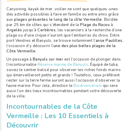
Canyoning, kayak de mer, voilier ne sont que quelques-unes
des activités possibles à faire en famille ou entre amis grâce
aux
plages présentes le long de la côte Vermeille
. Bordée
par 25 km de côtes qui s’étendent de la
Plage du Racou
à
Argelès
jusqu’à
Cerbères
, les vacanciers à la recherche d’une
plage ou d’une crique n’auront que l’embarras du choix. Entre
port Vendres et Banyuls, se trouve notamment l’
anse Paulilles
,
l’occasion d’y découvrir l’
une des plus belles plages de la
Côte Vermeille
.
Un passage à
Banyuls sur mer
est l’occasion de plonger dans
l’incontournable
Réserve marine de Banyuls
. Équipé de tuba,
suivez le sentier balisé pour observer les riches fonds marins
qui émerveilleront petits et grands ! Toutefois, ceux préférant
rester sur la terre ferme auront aussi l’occasion d’observer la
faune marine. Pour cela, direction le
Biodiversarium
qui sera
aussi l’un des lieux incontournables pendant votre découverte
de la ville.
Incontournables de la Côte
Vermeille : Les 10 Essentiels à
Découvrir