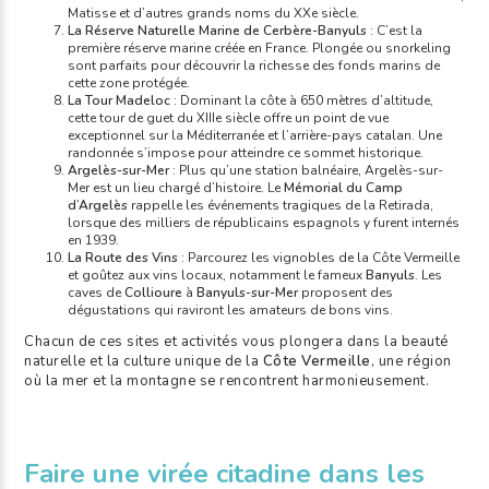
Matisse et d’autres grands noms du XXe siècle.
La Réserve Naturelle Marine de Cerbère-Banyuls
: C’est la
première réserve marine créée en France. Plongée ou snorkeling
sont parfaits pour découvrir la richesse des fonds marins de
cette zone protégée.
La Tour Madeloc
: Dominant la côte à 650 mètres d’altitude,
cette tour de guet du XIIIe siècle offre un point de vue
exceptionnel sur la Méditerranée et l’arrière-pays catalan. Une
randonnée s’impose pour atteindre ce sommet historique.
Argelès-sur-Mer
: Plus qu’une station balnéaire, Argelès-sur-
Mer est un lieu chargé d’histoire. Le
Mémorial du Camp
d’Argelès
rappelle les événements tragiques de la Retirada,
lorsque des milliers de républicains espagnols y furent internés
en 1939.
La Route des Vins
: Parcourez les vignobles de la Côte Vermeille
et goûtez aux vins locaux, notamment le fameux
Banyuls
. Les
caves de
Collioure
à
Banyuls-sur-Mer
proposent des
dégustations qui raviront les amateurs de bons vins.
Chacun de ces sites et activités vous plongera dans la beauté
naturelle et la culture unique de la
Côte Vermeille
, une région
où la mer et la montagne se rencontrent harmonieusement.
Faire une virée citadine dans les